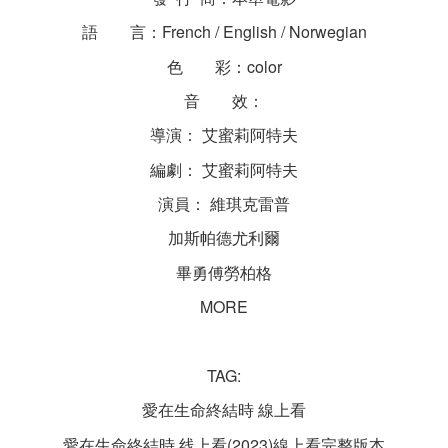
語　　言：French / English / Norwegian
色　　彩：color
音　　效：
導演： 艾蜜莉阿特夫
編劇： 艾蜜莉阿特夫
演員： 維琪克雷普
加斯帕德尤利爾
畢勇傅勞柏格
MORE
TAG:
愛在生命終結時 線上看
愛在生命終結時 线上看(2023)線上看完整版本