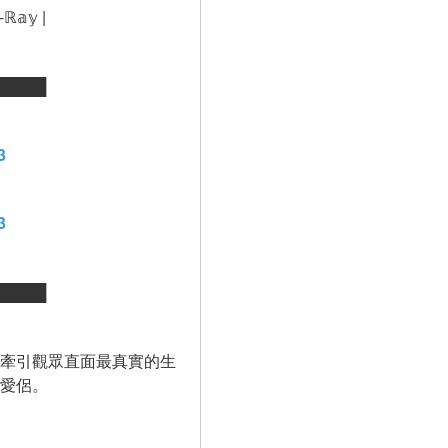
-ℝ𝕒𝕪 |
█████
3
3
█████
牽引觀眾直面最真實的生
愛侶。