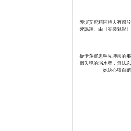
導演艾蜜莉阿特夫有感於
死課題。由《霓裳魅影》
從伊蓮罹患罕見肺疾的那
個失魂的溺水者，無法忍
她決心獨自踏