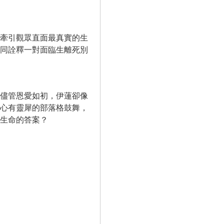
牽引觀眾直面最真實的生
同詮釋一對面臨生離死別
儘管恩愛如初，伊蓮卻像
心有靈犀的部落格鼓舞，
生命的答案？