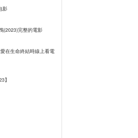
电影
鴨(2023)完整的電影
 愛在生命終結時線上看電
23】