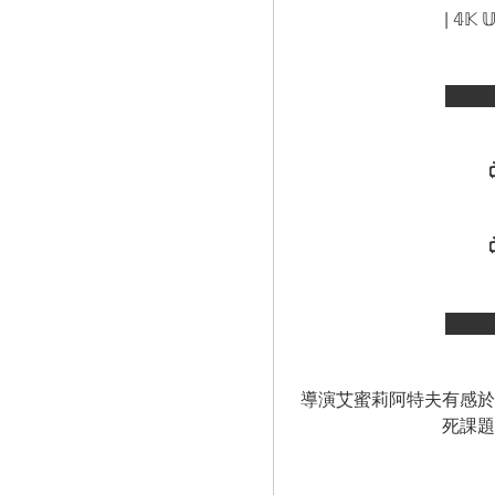
| 𝟜𝕂 
████
████
導演艾蜜莉阿特夫有感於
死課題