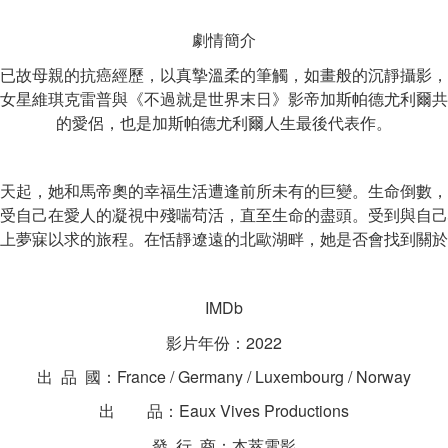
劇情簡介
已故母親的抗癌經歷，以真摯溫柔的筆觸，如畫般的沉靜攝影，
女星維琪克雷普與《不過就是世界末日》影帝加斯帕德尤利爾共
的愛侶，也是加斯帕德尤利爾人生最後代表作。
天起，她和馬帝奧的幸福生活遭逢前所未有的巨變。生命倒數，
受自己在愛人的凝視中殘喘苟活，直至生命的盡頭。受到與自己
上夢寐以求的旅程。在恬靜遼遠的北歐湖畔，她是否會找到關於
IMDb
影片年份：2022
出  品  國：France / Germany / Luxembourg / Norway
出　　品：Eaux Vives Productions
發  行  商：本萃電影